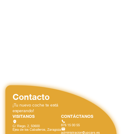
Contacto
¡Tu nuevo coche te está
esperando!
VISITANOS
CONTÁCTANOS
876 15 00 55
C/ Riego, 2, 50600
Ejea de los Caballeros, Zaragoza
administracion@upcars.es