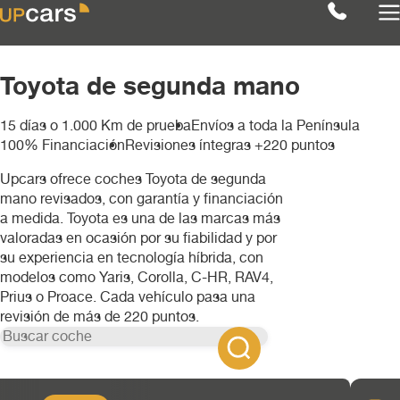
Toyota de segunda mano
15 días o 1.000 Km de prueba
Envíos a toda la Península
Filtros
Limpiar
100% Financiación
Revisiones íntegras +220 puntos
Ver coches ( 1 )
Marcas
Upcars ofrece coches Toyota de segunda
TOYOTA
mano revisados, con garantía y financiación
a medida. Toyota es una de las marcas más
Audi
Modelos
valoradas en ocasión por su fiabilidad y por
su experiencia en tecnología híbrida, con
TOYOTA
BMW
Categoría
modelos como Yaris, Corolla, C-HR, RAV4,
Prius o Proace. Cada vehículo pasa una
Hilux
revisión de más de 220 puntos.
Combustible
Berlina
Chevrolet
Transmisión
gasolina
4x4
Citroën