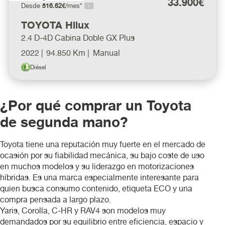
33.900€
516.62€
Desde
/mes*
Nissan
TOYOTA Hilux
2.4 D-4D Cabina Doble GX Plus
Opel
2022 |
94.850 Km |
Manual
Diésel
Peugeot
Renault
¿Por qué comprar un Toyota
de segunda mano?
santana
Toyota tiene una reputación muy fuerte en el mercado de
Seat
ocasión por su fiabilidad mecánica, su bajo coste de uso
en muchos modelos y su liderazgo en motorizaciones
híbridas. Es una marca especialmente interesante para
Skoda
quien busca consumo contenido, etiqueta ECO y una
compra pensada a largo plazo.
Toyota
Yaris, Corolla, C-HR y RAV4 son modelos muy
demandados por su equilibrio entre eficiencia, espacio y