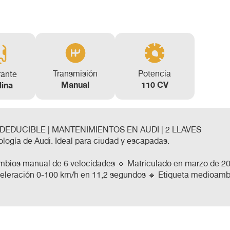
Transmisión
Potencia
rante
Manual
110 CV
lina
A DEDUCIBLE | MANTENIMIENTOS EN AUDI | 2 LLAVES
logía de Audi. Ideal para ciudad y escapadas.
ambios manual de 6 velocidades 🔹 Matriculado en marzo de 2
Aceleración 0-100 km/h en 11,2 segundos 🔹 Etiqueta medioamb
aparcamiento automático) ✅ Aviso de salida involuntaria de c
 entrega con 2 llaves 🧾 IVA DEDUCIBLE (ideal para empresas y