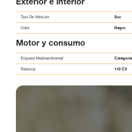
Exterior e interior
Revisado en 220 puntos
📍 Disponible en Zaragoza | Envío a toda la penínsu
💳 Precio contado: 22.900 € 💸 Precio financiado: 2
Suv
Tipo De Vehículo
📲 Escríbenos por WhatsApp o pide tu videollamada
Negro
Color
Motor y consumo
Categorí
Etiqueta Medioambiental
110 CV
Potencia