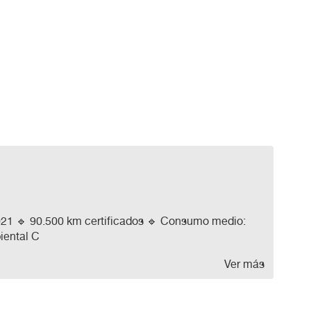
021 🔹 90.500 km certificados 🔹 Consumo medio:
iental C
Ver más
arril ✅ Sensores de aparcamiento ✅ Volante
 autónomos) 🛡️ Garantía 12 meses incluida |