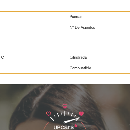
la
0.900 €
Puertas
Nº De Asientos
a C
Cilindrada
Combustible