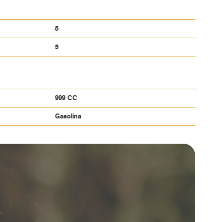
5
5
999 CC
Gasolina