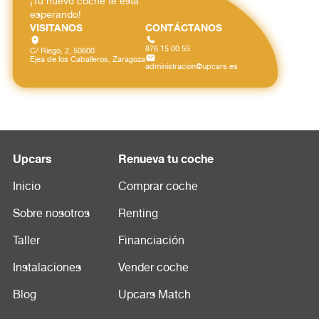
¡Tu nuevo coche te está
esperando!
VISITANOS
CONTÁCTANOS
876 15 00 55
C/ Riego, 2, 50600
Ejea de los Caballeros, Zaragoza
administracion@upcars.es
Upcars
Renueva tu coche
Inicio
Comprar coche
Sobre nosotros
Renting
Taller
Financiación
Instalaciones
Vender coche
Blog
Upcars Match