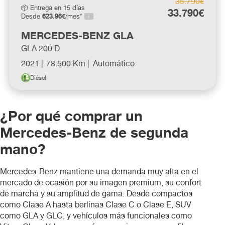
35.790€
📦 Entrega en 15 días
33.790€
Nissan
623.96€
Desde
/mes*
MERCEDES-BENZ GLA
Opel
GLA 200 D
2021 |
78.500 Km |
Automático
Peugeot
Diésel
Renault
¿Por qué comprar un
santana
Mercedes-Benz de segunda
mano?
Seat
Mercedes-Benz mantiene una demanda muy alta en el
Skoda
mercado de ocasión por su imagen premium, su confort
de marcha y su amplitud de gama. Desde compactos
como Clase A hasta berlinas Clase C o Clase E, SUV
Toyota
como GLA y GLC, y vehículos más funcionales como