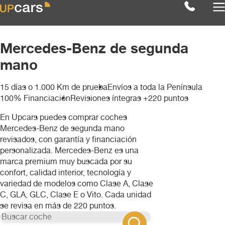
Mercedes-Benz de segunda
mano
Filtros
Limpiar
15 días o 1.000 Km de prueba
Ver coches ( 1 )
Envíos a toda la Península
Marcas
100% Financiación
Revisiones íntegras +220 puntos
MERCEDES-BENZ
En Upcars puedes comprar coches
Audi
Mercedes-Benz de segunda mano
Modelos
revisados, con garantía y financiación
personalizada. Mercedes-Benz es una
MERCEDES-BENZ
BMW
Categoría
marca premium muy buscada por su
GLA
confort, calidad interior, tecnología y
Combustible
Berlina
Chevrolet
variedad de modelos como Clase A, Clase
C, GLA, GLC, Clase E o Vito. Cada unidad
se revisa en más de 220 puntos.
Transmisión
gasolina
4x4
Citroën