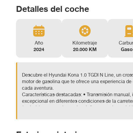
Detalles del coche
Año
Kilometraje
Carbu
2024
20.000 KM
Gaso
Descubre el Hyundai Kona 1.0 TGDI N Line, un cross
motor de gasolina que te ofrece una experiencia de
cada aventura.
Características destacadas: • Transmisión manual, i
excepcional en diferentes condiciones de la carreter
(perlado) que no solo resalta el diseño moderno del
durabilidad y resistencia a las inclemencias del tie
Este Hyundai Kona también incluye una garantía de
adaptadas a tus necesidades, lo que facilita aún má