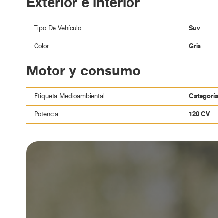
Exterior e interior
Ubicado en Zaragoza, el Kona está disponible para q
crossover. Visítanos en Upcars y descubre todo lo q
Suv
Tipo De Vehículo
Gris
Color
Motor y consumo
Categorí
Etiqueta Medioambiental
120 CV
Potencia