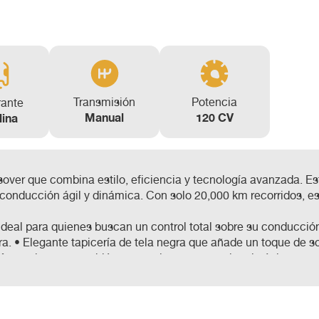
Transmisión
Potencia
rante
Manual
120 CV
lina
over que combina estilo, eficiencia y tecnología avanzada. Es
 conducción ágil y dinámica. Con solo 20,000 km recorridos, e
deal para quienes buscan un control total sobre su conducción
a. • Elegante tapicería de tela negra que añade un toque de sofi
 Kona, sino que también proporciona una apariencia única y atr
mpo.
 36 meses, brindándote tranquilidad y confianza en tu compra
s la adquisición de este excepcional vehículo.