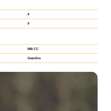
tunidad de ser el propietario de este formidable
5
5
998 CC
Gasolina