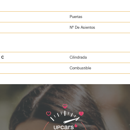
ue lo pruebes y compruebes su calidad. No dejes pasar la opor
ue este Hyundai Kona tiene para ofrecerte.
Puertas
Nº De Asientos
a C
Cilindrada
Combustible