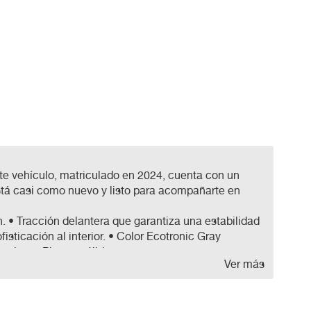
te vehículo, matriculado en 2024, cuenta con un
stá casi como nuevo y listo para acompañarte en
. • Tracción delantera que garantiza una estabilidad
sticación al interior. • Color Ecotronic Gray
activa. • Pintura sólida que asegura una mayor
Ver más
. Además, ofrecemos opciones de financiación