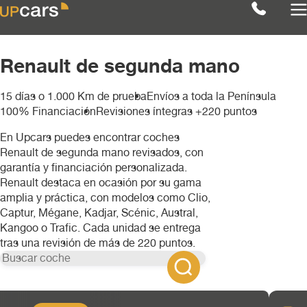
Renault de segunda mano
15 días o 1.000 Km de prueba
Envíos a toda la Península
Filtros
Limpiar
100% Financiación
Revisiones íntegras +220 puntos
Ver coches ( 1 )
Marcas
En Upcars puedes encontrar coches
RENAULT
Renault de segunda mano revisados, con
garantía y financiación personalizada.
Audi
Modelos
Renault destaca en ocasión por su gama
amplia y práctica, con modelos como Clio,
RENAULT
BMW
Categoría
Captur, Mégane, Kadjar, Scénic, Austral,
Kangoo o Trafic. Cada unidad se entrega
Trafic
tras una revisión de más de 220 puntos.
Combustible
Berlina
Chevrolet
Transmisión
gasolina
4x4
Citroën