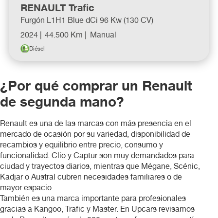
RENAULT Trafic
Nissan
Furgón L1H1 Blue dCi 96 Kw (130 CV)
2024 |
44.500 Km |
Manual
Opel
Diésel
Peugeot
¿Por qué comprar un Renault
Renault
de segunda mano?
santana
Renault es una de las marcas con más presencia en el
mercado de ocasión por su variedad, disponibilidad de
recambios y equilibrio entre precio, consumo y
Seat
funcionalidad. Clio y Captur son muy demandados para
ciudad y trayectos diarios, mientras que Mégane, Scénic,
Skoda
Kadjar o Austral cubren necesidades familiares o de
mayor espacio.
También es una marca importante para profesionales
Toyota
gracias a Kangoo, Trafic y Master. En Upcars revisamos