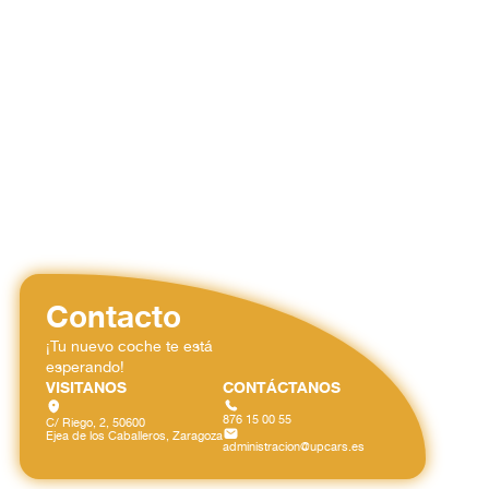
Contacto
¡Tu nuevo coche te está
esperando!
VISITANOS
CONTÁCTANOS
876 15 00 55
C/ Riego, 2, 50600
Ejea de los Caballeros, Zaragoza
administracion@upcars.es