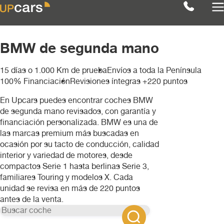
BMW de segunda mano
15 días o 1.000 Km de prueba
Envíos a toda la Península
Filtros
Limpiar
100% Financiación
Revisiones íntegras +220 puntos
Ver coches ( 1 )
Marcas
En Upcars puedes encontrar coches BMW
BMW
de segunda mano revisados, con garantía y
financiación personalizada. BMW es una de
Audi
Modelos
las marcas premium más buscadas en
ocasión por su tacto de conducción, calidad
BMW
BMW
Categoría
interior y variedad de motores, desde
compactos Serie 1 hasta berlinas Serie 3,
X4
familiares Touring y modelos X. Cada
Combustible
Berlina
Chevrolet
unidad se revisa en más de 220 puntos
antes de la venta.
Transmisión
gasolina
4x4
Citroën