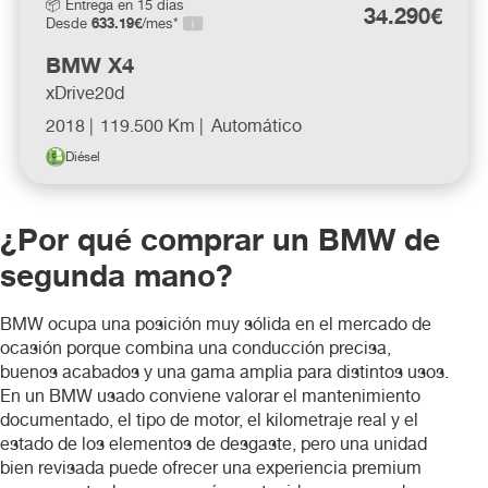
📦 Entrega en 15 días
34.290€
633.19€
Desde
/mes*
Nissan
BMW X4
Opel
xDrive20d
2018 |
119.500 Km |
Automático
Peugeot
Diésel
Renault
¿Por qué comprar un BMW de
segunda mano?
santana
BMW ocupa una posición muy sólida en el mercado de
Seat
ocasión porque combina una conducción precisa,
buenos acabados y una gama amplia para distintos usos.
Skoda
En un BMW usado conviene valorar el mantenimiento
documentado, el tipo de motor, el kilometraje real y el
estado de los elementos de desgaste, pero una unidad
Toyota
bien revisada puede ofrecer una experiencia premium