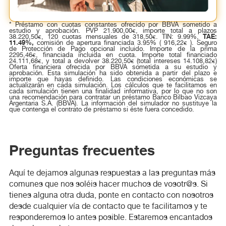
* Préstamo con cuotas constantes ofrecido por BBVA sometido a
estudio y aprobación. PVP 21.900,00€, importe total a plazos
TAE:
38.220,50€, 120 cuotas mensuales de 318,50€. TIN: 9.99%,
11.49%,
comisión de apertura financiada 3.95% ( 916,22€ ). Seguro
de Protección de Pago opcional incluido. Importe de la prima
2295,46€, financiada incluida en cuota. Importe total financiado
24.111,68€, y total a devolver 38.220,50€ (total intereses 14.108,82€)
Oferta financiera ofrecida por BBVA sometida a su estudio y
aprobación. Esta simulación ha sido obtenida a partir del plazo e
importe que hayas definido. Las condiciones económicas se
actualizarán en cada simulación. Los cálculos que te facilitamos en
cada simulación tienen una finalidad informativa, por lo que no son
una recomendación para contratar un préstamo Banco Bilbao Vizcaya
Argentaria S.A. (BBVA). La información del simulador no sustituye la
que contenga el contrato de préstamo si éste fuera concedido.
Preguntas frecuentes
Aquí te dejamos algunas respuestas a las preguntas más
comunes que nos soléis hacer muchos de vosotr@s. Si
tienes alguna otra duda, ponte en contacto con nosotros
desde cualquier vía de contacto que te facilitamos y te
responderemos lo antes posible. Estaremos encantados