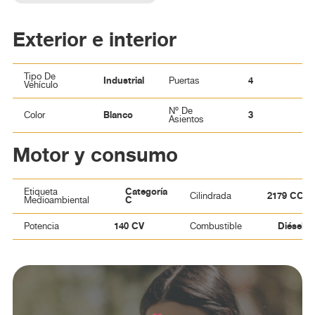
Exterior e interior
Tipo De
Industrial
4
Puertas
Vehículo
Nº De
Blanco
3
Color
Asientos
Motor y consumo
Categoría
Etiqueta
2179 CC
Cilindrada
C
Medioambiental
140 CV
Diésel
Potencia
Combustible