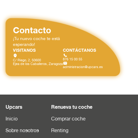
Contacto
¡Tu nuevo coche te está
esperando!
VISITANOS
CONTÁCTANOS
876 15 00 55
C/ Riego, 2, 50600
Ejea de los Caballeros, Zaragoza
administracion@upcars.es
Upcars
Renueva tu coche
Inicio
Comprar coche
Sobre nosotros
Renting