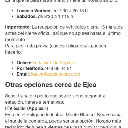
Es la que te pilla más a mano y tiene un horario amplio:
Lunes a Viernes:
de 7:30 a 20:15 h
Sábados:
de 8:30 a 14:15 h
Importante:
La recepción de vehículos cierra 15 minutos
antes del cierre oficial, así que no apures hasta el último
momento.
Para pedir cita previa (que es obligatoria), puedes
hacerlo:
Online:
En la web de Applus+
Por teléfono:
976 66 44 51
Email:
iteuve@appluscorp.com
Otras opciones cerca de Ejea
Si por trabajo o por lo que sea te viene mejor otra
estación, tienes alternativas:
ITV Gallur (Applus+)
Está en el Polígono Industrial Monte Blanco. Si vas hacia
el sur de la comarca, puede ser una opción. Horario más
reducido: de lunes a viernes de 8:30 a 13:30 y de 15:30 a