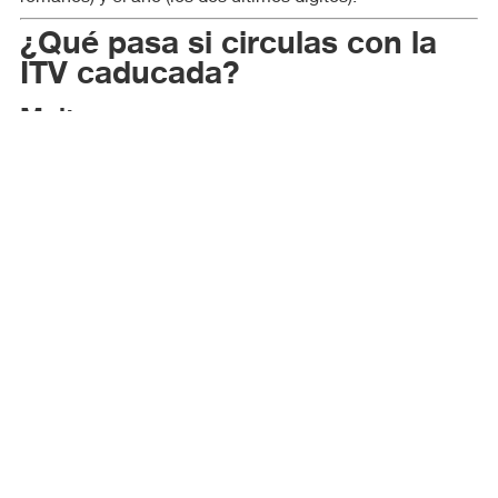
¿Qué pasa si circulas con la
ITV caducada?
Multas
ITV caducada:
200 €
Resultado desfavorable:
200 €
Resultado negativo:
500 €
El problema desconocido: El seguro
siendo tú el
Aquí viene lo gordo. Si tienes un accidente
culpable
y tu ITV está caducada:
El seguro pagará a los otros implicados (porque
está obligado por ley)
Pero luego te reclamará TODO ese dinero a ti
(derecho de repetición)
No te cubrirá los daños de tu propio coche, aunque
tengas seguro a todo riesgo