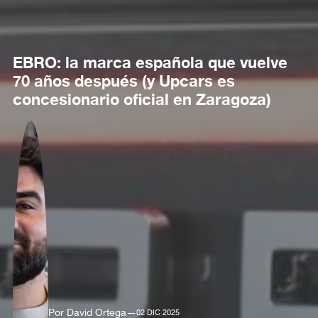
EBRO: la marca española que vuelve
70 años después (y Upcars es
concesionario oficial en Zaragoza)
Por David Ortega
—
02 DIC 2025