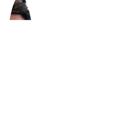
David Ortega
( CEO & Fundador de Upcars
)
Más que un CEO, un apasionado por el detalle.
David conoce el mercado de coches de ocasión
como la palma de su mano y ha hecho de la
confianza su principal motor. Su lema: "transparencia
y cercanía en cada venta".