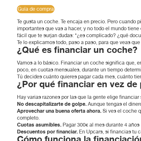
Guía de compra
Te gusta un coche. Te encaja en precio. Pero cuando 
importantes que vas a hacer, y no todo el mundo tiene e
fácil que te surjan dudas: *¿es complicado? ¿qué doc
Te lo explicamos todo, paso a paso, para que veas que
¿Qué es financiar un coche?
Vamos a lo básico. Financiar un coche significa que, en
poco, en cuotas mensuales, durante un tiempo determi
Tú decides cuánto quieres pagar cada mes, cuánto tiemp
¿Por qué financiar en vez d
Hay varias razones por las que la gente elige financiar
No descapitalizarte de golpe.
Aunque tengas el dinero
Aprovechar una buena oferta ahora.
Si ves el coche q
completo.
Cuotas asumibles.
Pagar 300€ al mes durante 4 años 
Descuentos por financiar.
En Upcars, si financias tu 
Cómo funciona la financiaci