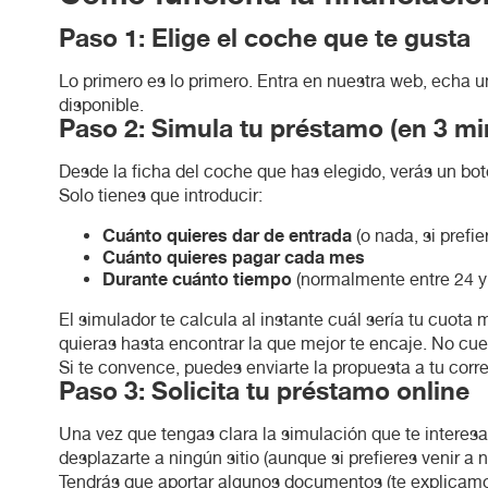
Paso 1: Elige el coche que te gusta
Lo primero es lo primero. Entra en nuestra web, echa un
disponible.
Paso 2: Simula tu préstamo (en 3 mi
Desde la ficha del coche que has elegido, verás un bot
Solo tienes que introducir:
Cuánto quieres dar de entrada
(o nada, si prefi
Cuánto quieres pagar cada mes
Durante cuánto tiempo
(normalmente entre 24 y
El simulador te calcula al instante cuál sería tu cuot
quieras hasta encontrar la que mejor te encaje. No cu
Si te convence, puedes enviarte la propuesta a tu correo 
Paso 3: Solicita tu préstamo online
Una vez que tengas clara la simulación que te interesa
desplazarte a ningún sitio (aunque si prefieres venir 
Tendrás que aportar algunos documentos (te explicamos