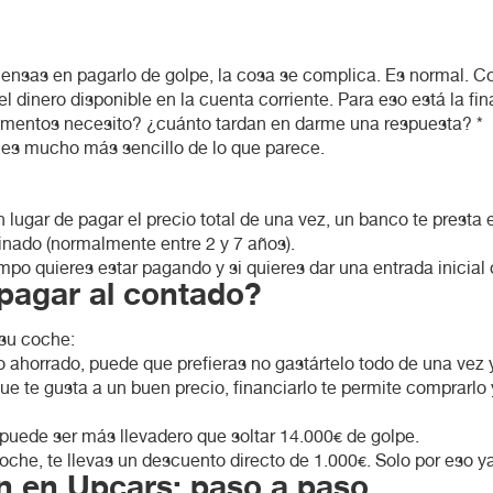
piensas en pagarlo de golpe, la cosa se complica. Es normal.
l dinero disponible en la cuenta corriente. Para eso está la f
umentos necesito? ¿cuánto tardan en darme una respuesta? *
 es mucho más sencillo de lo que parece.
 lugar de pagar el precio total de una vez, un banco te presta 
nado (normalmente entre 2 y 7 años).
o quieres estar pagando y si quieres dar una entrada inicial o
e pagar al contado?
 su coche:
 ahorrado, puede que prefieras no gastártelo todo de una vez
ue te gusta a un buen precio, financiarlo te permite comprarlo 
puede ser más llevadero que soltar 14.000€ de golpe.
coche, te llevas un descuento directo de 1.000€. Solo por eso 
ón en Upcars: paso a paso