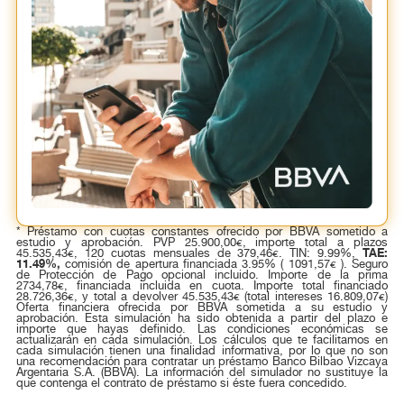
* Préstamo con cuotas constantes ofrecido por BBVA sometido a
estudio y aprobación. PVP 25.900,00€, importe total a plazos
TAE:
45.535,43€, 120 cuotas mensuales de 379,46€. TIN: 9.99%,
11.49%,
comisión de apertura financiada 3.95% ( 1091,57€ ). Seguro
de Protección de Pago opcional incluido. Importe de la prima
2734,78€, financiada incluida en cuota. Importe total financiado
28.726,36€, y total a devolver 45.535,43€ (total intereses 16.809,07€)
Oferta financiera ofrecida por BBVA sometida a su estudio y
aprobación. Esta simulación ha sido obtenida a partir del plazo e
importe que hayas definido. Las condiciones económicas se
actualizarán en cada simulación. Los cálculos que te facilitamos en
cada simulación tienen una finalidad informativa, por lo que no son
una recomendación para contratar un préstamo Banco Bilbao Vizcaya
Argentaria S.A. (BBVA). La información del simulador no sustituye la
que contenga el contrato de préstamo si éste fuera concedido.