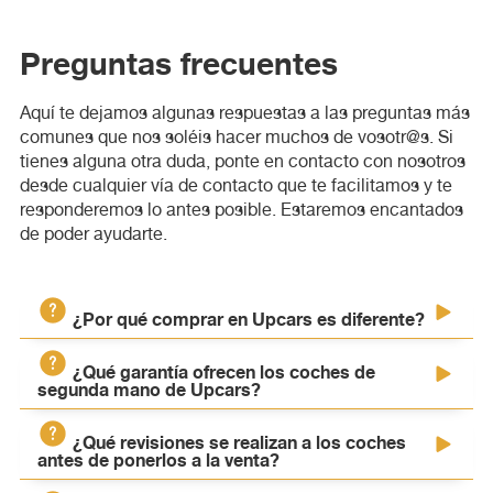
Preguntas frecuentes
Aquí te dejamos algunas respuestas a las preguntas más
comunes que nos soléis hacer muchos de vosotr@s. Si
tienes alguna otra duda, ponte en contacto con nosotros
desde cualquier vía de contacto que te facilitamos y te
responderemos lo antes posible. Estaremos encantados
de poder ayudarte.
¿Por qué comprar en Upcars es diferente?
¿Qué garantía ofrecen los coches de
siempre tendrás la
Cuando compres en Upcars,
segunda mano de Upcars?
sensación de que has hecho una buena compra
. Desde
el momento que entres a nuestra web, conoceras de
¿Qué revisiones se realizan a los coches
con
La seguridad de lo que vendemos es tan grande, que te
primera mano en que estado estan los vehículos,
antes de ponerlos a la venta?
1 año de garantía gratuita propia
todo tipo de detalle
damos
, nada de
.