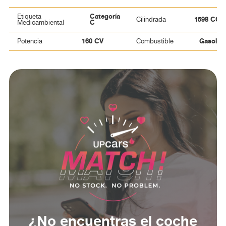
complicaciones. No dejes pasar esta oportunidad y
Categoría
ven a conocerlo. ¡Te esperamos!
Etiqueta
1598 CC
Cilindrada
C
Medioambiental
160 CV
Gasolin
Potencia
Combustible
¿No encuentras el coche