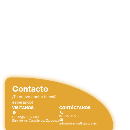
Contacto
¡Tu nuevo coche te está
esperando!
VISITANOS
CONTÁCTANOS
876 15 00 55
C/ Riego, 2, 50600
Ejea de los Caballeros, Zaragoza
administracion@upcars.es