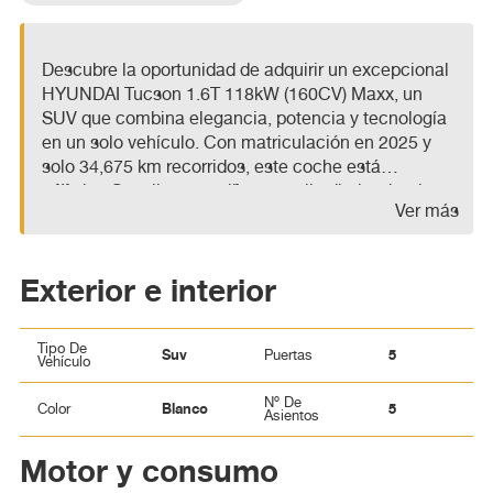
Descubre la oportunidad de adquirir un excepcional
HYUNDAI Tucson 1.6T 118kW (160CV) Maxx, un
SUV que combina elegancia, potencia y tecnología
en un solo vehículo. Con matriculación en 2025 y
solo 34,675 km recorridos, este coche está
prácticamente nuevo y listo para llevarte a donde
• Motor: Gasolina, que ofrece un rendimiento
Ver más
desees.
eficiente y dinámico, ideal tanto para la ciudad
como para rutas más largas. • Transmisión: Manual,
permitiéndote disfrutar de una conducción más
Exterior e interior
conectada y controlada. • Tracción: Delantera, lo
que proporciona una excelente estabilidad y manejo
Este modelo cuenta con un atractivo color Serenity
en diversas condiciones de conducción.
White (perlado), que resalta su diseño moderno y
Tipo De
Suv
5
Puertas
estilizado. Además, tendrás la tranquilidad de una
Vehículo
garantía de 24 meses, asegurando que tu inversión
Nº De
Blanco
5
esté protegida.
Color
Asientos
• Puertas: 5, facilitando el acceso y la comodidad
Motor y consumo
para todos los pasajeros. • Ubicación: Zaragoza,
donde podrás visitarnos en Upcars para conocer de