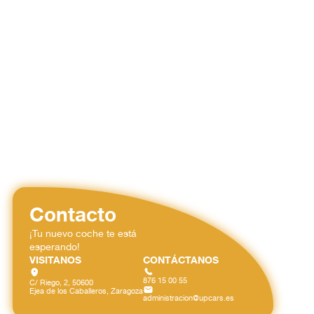
Contacto
¡Tu nuevo coche te está
esperando!
VISITANOS
CONTÁCTANOS
876 15 00 55
C/ Riego, 2, 50600
Ejea de los Caballeros, Zaragoza
administracion@upcars.es