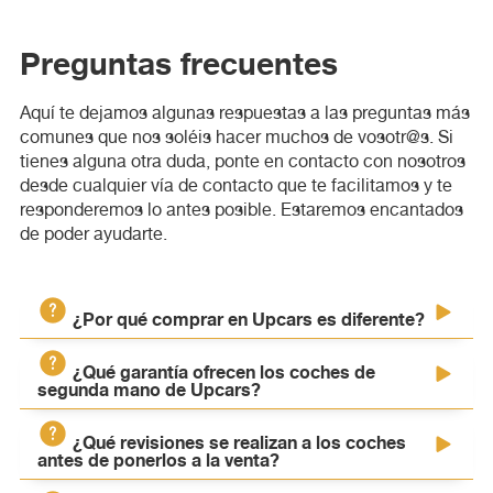
Preguntas frecuentes
Aquí te dejamos algunas respuestas a las preguntas más
comunes que nos soléis hacer muchos de vosotr@s. Si
tienes alguna otra duda, ponte en contacto con nosotros
desde cualquier vía de contacto que te facilitamos y te
responderemos lo antes posible. Estaremos encantados
de poder ayudarte.
¿Por qué comprar en Upcars es diferente?
¿Qué garantía ofrecen los coches de
siempre tendrás la
Cuando compres en Upcars,
segunda mano de Upcars?
sensación de que has hecho una buena compra
. Desde
el momento que entres a nuestra web, conoceras de
¿Qué revisiones se realizan a los coches
con
La seguridad de lo que vendemos es tan grande, que te
primera mano en que estado estan los vehículos,
antes de ponerlos a la venta?
1 año de garantía gratuita propia
todo tipo de detalle
damos
, nada de
.