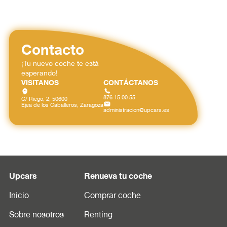
Contacto
¡Tu nuevo coche te está
esperando!
VISITANOS
CONTÁCTANOS
876 15 00 55
C/ Riego, 2, 50600
Ejea de los Caballeros, Zaragoza
administracion@upcars.es
Upcars
Renueva tu coche
Inicio
Comprar coche
Sobre nosotros
Renting