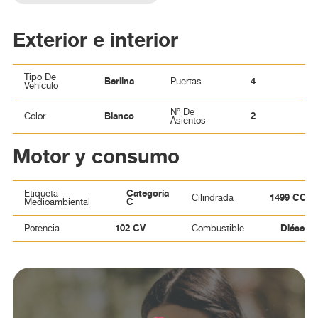
Exterior e interior
Tipo De
Berlina
4
Puertas
Vehículo
Nº De
Blanco
2
Color
Asientos
Motor y consumo
Categoría
Etiqueta
1499 CC
Cilindrada
C
Medioambiental
102 CV
Diésel
Potencia
Combustible