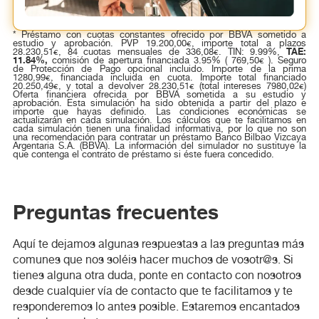
* Préstamo con cuotas constantes ofrecido por BBVA sometido a
estudio y aprobación. PVP 19.200,00€, importe total a plazos
TAE:
28.230,51€, 84 cuotas mensuales de 336,08€. TIN: 9.99%,
11.84%,
comisión de apertura financiada 3.95% ( 769,50€ ). Seguro
de Protección de Pago opcional incluido. Importe de la prima
1280,99€, financiada incluida en cuota. Importe total financiado
20.250,49€, y total a devolver 28.230,51€ (total intereses 7980,02€)
Oferta financiera ofrecida por BBVA sometida a su estudio y
aprobación. Esta simulación ha sido obtenida a partir del plazo e
importe que hayas definido. Las condiciones económicas se
actualizarán en cada simulación. Los cálculos que te facilitamos en
cada simulación tienen una finalidad informativa, por lo que no son
una recomendación para contratar un préstamo Banco Bilbao Vizcaya
Argentaria S.A. (BBVA). La información del simulador no sustituye la
que contenga el contrato de préstamo si éste fuera concedido.
Preguntas frecuentes
Aquí te dejamos algunas respuestas a las preguntas más
comunes que nos soléis hacer muchos de vosotr@s. Si
tienes alguna otra duda, ponte en contacto con nosotros
desde cualquier vía de contacto que te facilitamos y te
responderemos lo antes posible. Estaremos encantados